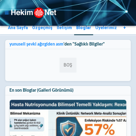
Ana Sayfa
Özgeçmiş
İletişim
Bloglar
Üyelerimiz
+
yunuseli şevki ağırgiden asm
'den "Sağlıklı Bilgiler"
BOŞ
En son Bloglar (Galleri Görünümü)