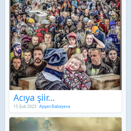
Acıya şiir...
15 Şub 2023
·
Ayşen Babayeva