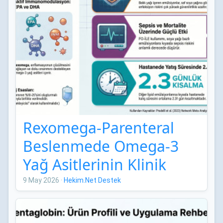
Rexomega-Parenteral
Beslenmede Omega-3
Yağ Asitlerinin Klinik
Etkileri: Network Meta-
9 May 2026
·
Hekim.Net Destek
Analizi