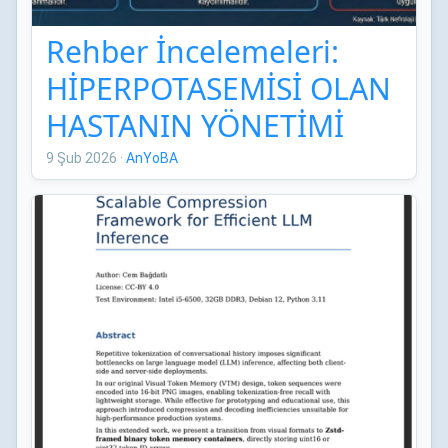
Rehber İncelemeleri:
HİPERPOTASEMİSİ OLAN
HASTANIN YÖNETİMİ
TÜRK NEFROLOJİ
9 Şub 2026
·
AnYoBA
DERNEĞİ UZMAN
GÖRÜŞÜ RAPORU