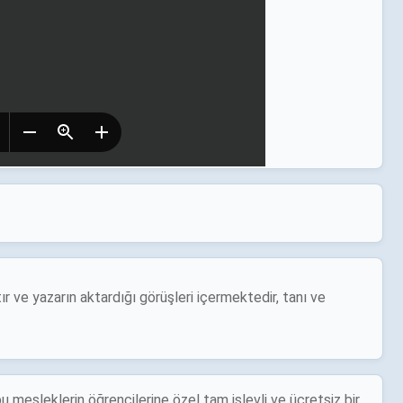
r ve yazarın aktardığı görüşleri içermektedir, tanı ve
u mesleklerin öğrencilerine özel tam işlevli ve ücretsiz bir