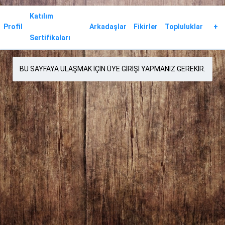
Katılım
Profil
Arkadaşlar
Fikirler
Topluluklar
+
Sertifikaları
BU SAYFAYA ULAŞMAK IÇIN ÜYE GIRIŞI YAPMANIZ GEREKIR.