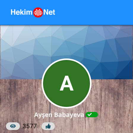
A
Ayşen Babayeva
3577