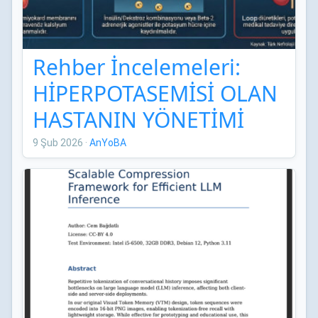
Rehber İncelemeleri:
HİPERPOTASEMİSİ OLAN
HASTANIN YÖNETİMİ
TÜRK NEFROLOJİ
9 Şub 2026
·
AnYoBA
DERNEĞİ UZMAN
GÖRÜŞÜ RAPORU