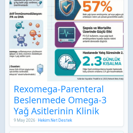
Rexomega-Parenteral
Beslenmede Omega-3
Yağ Asitlerinin Klinik
Etkileri: Network Meta-
9 May 2026
·
Hekim.Net Destek
Analizi