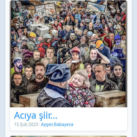
Acıya şiir...
15 Şub 2023
·
Ayşen Babayeva