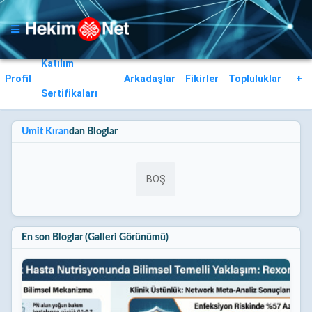
Katılım
Profil
Arkadaşlar
Fikirler
Topluluklar
+
Sertifikaları
Ümit Kıran
dan Bloglar
BOŞ
En son Bloglar (Galleri Görünümü)