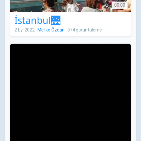
00:00
İstanbul🌉
2 Eyl 2022
·
Melike Özcan
·
874 görüntüleme