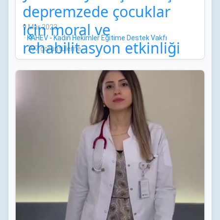
depremzede çocuklar
için moral ve
9 Mar 2023
·
KAHEV - Kadın Hekimler Eğitime Destek Vakfı
rehabilitasyon etkinliği
·
797 görüntüleme