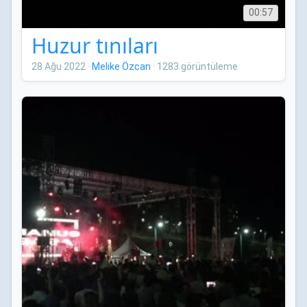
00:57
Huzur tınıları
28 Ağu 2022
·
Melike Özcan
·
1283 görüntüleme