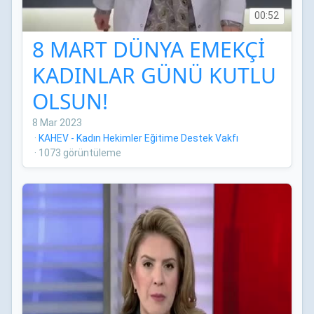
00:52
8 MART DÜNYA EMEKÇİ
KADINLAR GÜNÜ KUTLU
OLSUN!
8 Mar 2023
·
KAHEV - Kadın Hekimler Eğitime Destek Vakfı
·
1073 görüntüleme