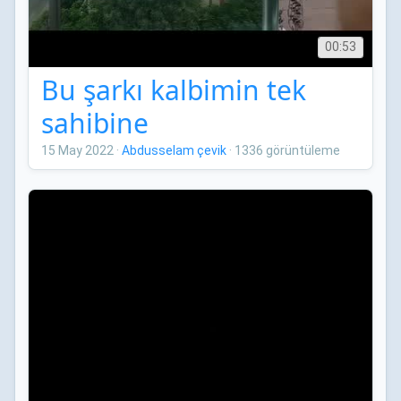
00:53
Bu şarkı kalbimin tek
sahibine
15 May 2022
·
Abdusselam çevik
·
1336 görüntüleme