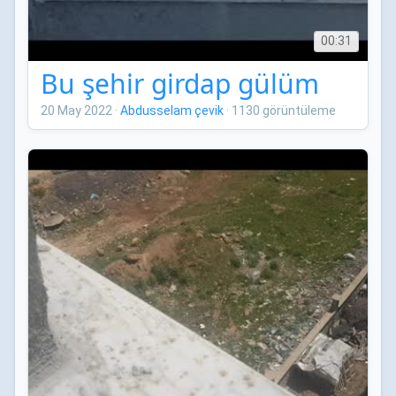
00:31
Bu şehir girdap gülüm
20 May 2022
·
Abdusselam çevik
·
1130 görüntüleme