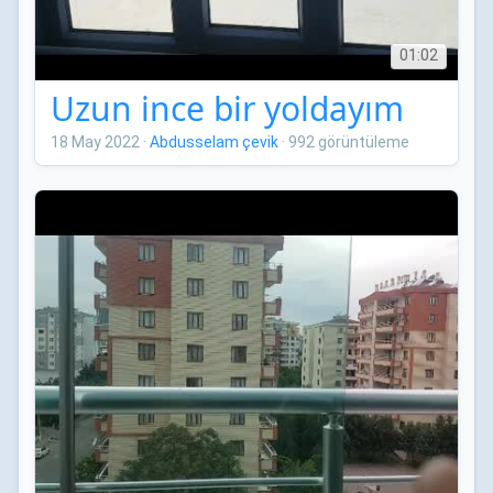
01:02
Uzun ince bir yoldayım
18 May 2022
·
Abdusselam çevik
·
992 görüntüleme