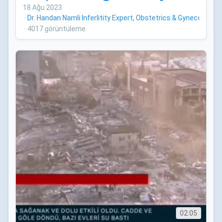
18 Ağu 2023
·
Dr. Handan Namli Inferlitity Expert, Obstetrics & Gynecology
·
4017 görüntüleme
02:05