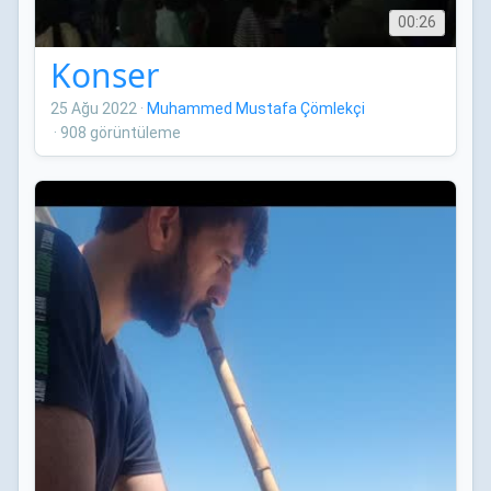
00:26
Konser
25 Ağu 2022
·
Muhammed Mustafa Çömlekçi
·
908 görüntüleme