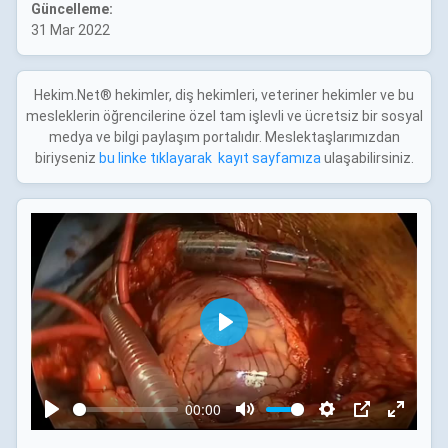
Güncelleme:
31 Mar 2022
Hekim.Net® hekimler, diş hekimleri, veteriner hekimler ve bu
mesleklerin öğrencilerine özel tam işlevli ve ücretsiz bir sosyal
medya ve bilgi paylaşım portalıdır. Meslektaşlarımızdan
biriyseniz
bu linke tıklayarak kayıt sayfamıza
ulaşabilirsiniz.
P
l
a
00:00
y
P
M
S
P
E