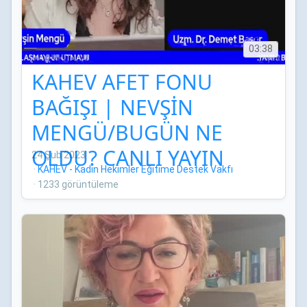
03:38
KAHEV AFET FONU
BAĞIŞI | NEVŞİN
MENGÜ/BUGÜN NE
OLDU? CANLI YAYIN
24 Şub 2023
·
KAHEV - Kadın Hekimler Eğitime Destek Vakfı
·
1233 görüntüleme