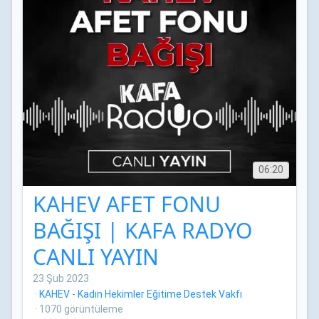
06:20
KAHEV AFET FONU
BAĞIŞI | KAFA RADYO
CANLI YAYIN
23 Şub 2023
·
KAHEV - Kadın Hekimler Eğitime Destek Vakfı
·
1070 görüntüleme