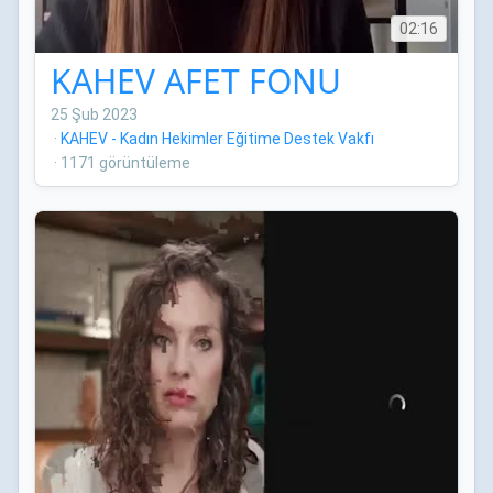
02:16
KAHEV AFET FONU
25 Şub 2023
·
KAHEV - Kadın Hekimler Eğitime Destek Vakfı
·
1171 görüntüleme