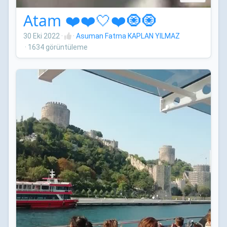
Atam ❤️❤️🤍❤️🧿🧿
30 Eki 2022
·
·
Asuman Fatma KAPLAN YILMAZ
·
1634 görüntüleme