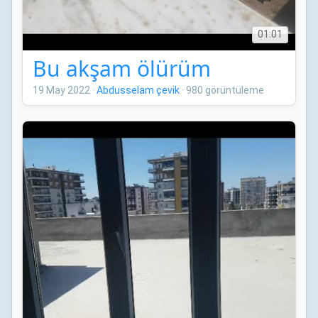
01:01
Bu akşam ölürüm
19 May 2022
·
Abdusselam çevik
·
980 görüntüleme