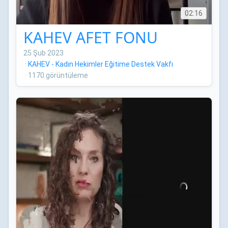
02:16
KAHEV AFET FONU
25 Şub 2023
·
KAHEV - Kadın Hekimler Eğitime Destek Vakfı
·
1170 görüntüleme