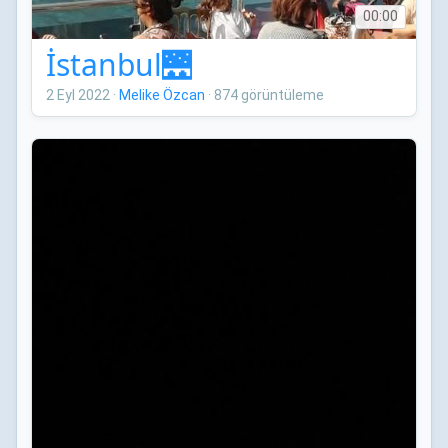
00:00
İstanbul🌉
2 Eyl 2022
·
Melike Özcan
·
874 görüntüleme