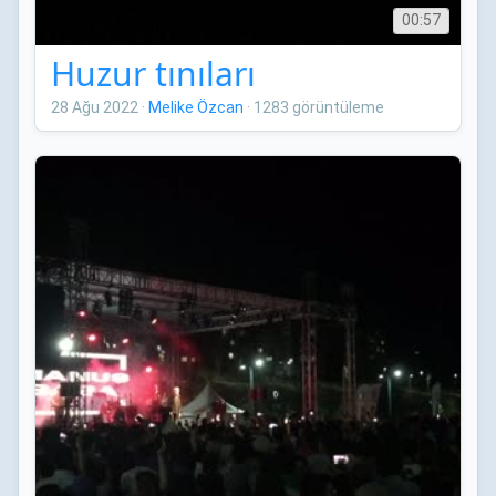
00:57
Huzur tınıları
28 Ağu 2022
·
Melike Özcan
·
1283 görüntüleme