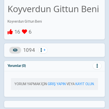
l
u
e
I
n
Koyverdun Gittun Beni
a
t
t
P
t
y
e
t
e
i
r
Koyverdun Gittun Beni
n
f
g
u
16
6
s
l
l
s
1094
+
c
r
e
Yorumlar (0)
e
n
YORUM YAPMAK IÇIN
GIRIŞ YAPIN
VEYA
KAYIT OLUN.