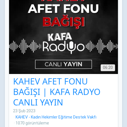
06:20
KAHEV AFET FONU
BAĞIŞI | KAFA RADYO
CANLI YAYIN
23 Şub 2023
·
KAHEV - Kadın Hekimler Eğitime Destek Vakfı
·
1070 görüntüleme