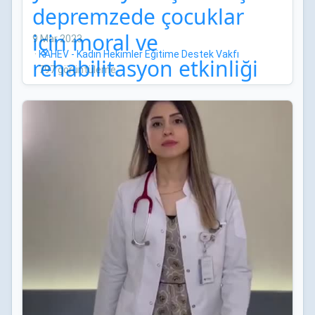
depremzede çocuklar
için moral ve
9 Mar 2023
·
KAHEV - Kadın Hekimler Eğitime Destek Vakfı
rehabilitasyon etkinliği
·
797 görüntüleme