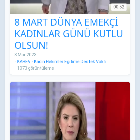
00:52
8 MART DÜNYA EMEKÇİ
KADINLAR GÜNÜ KUTLU
OLSUN!
8 Mar 2023
·
KAHEV - Kadın Hekimler Eğitime Destek Vakfı
·
1073 görüntüleme