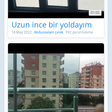
01:02
Uzun ince bir yoldayım
18 May 2022
·
Abdusselam çevik
·
992 görüntüleme