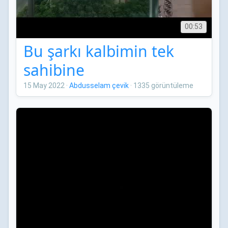
00:53
Bu şarkı kalbimin tek
sahibine
15 May 2022
·
Abdusselam çevik
·
1335 görüntüleme