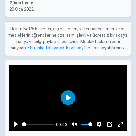
Güncelleme:
28 Oca 2022
Hekim.Net® hekimler, diş hekimleri, veteriner hekimler ve bu
mesleklerin öğrencilerine özel tam işlevli ve ücretsiz bir sosyal
medya ve bilgi paylaşım portalıdır. Meslektaşlarımızdan
biriyseniz
bu linke tıklayarak kayıt sayfamıza
ulaşabilirsiniz.
P
l
a
00:00
y
P
M
S
P
E