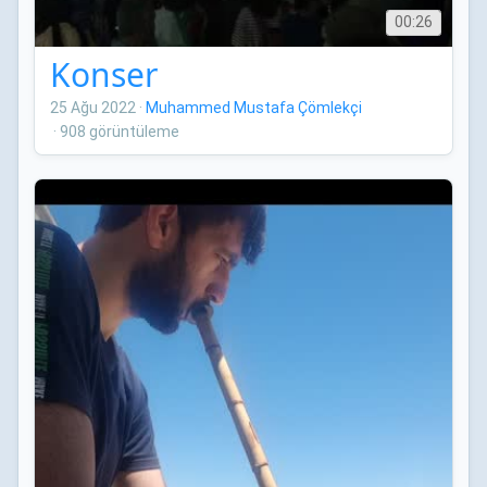
00:26
Konser
25 Ağu 2022
·
Muhammed Mustafa Çömlekçi
·
908 görüntüleme