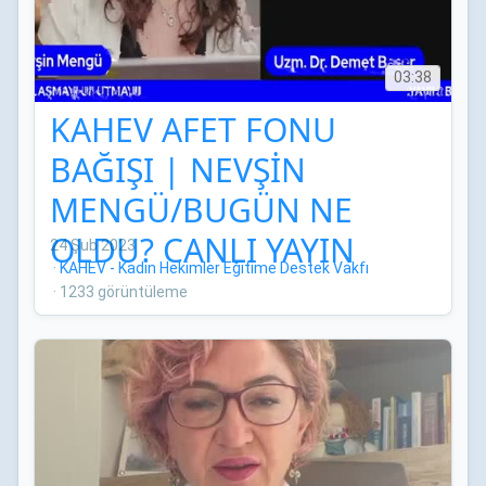
03:38
KAHEV AFET FONU
BAĞIŞI | NEVŞİN
MENGÜ/BUGÜN NE
OLDU? CANLI YAYIN
24 Şub 2023
·
KAHEV - Kadın Hekimler Eğitime Destek Vakfı
·
1233 görüntüleme