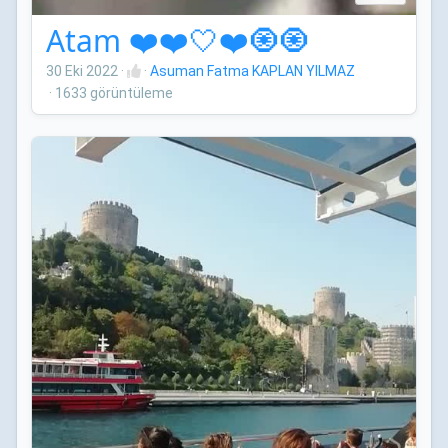
Atam ❤️❤️🤍❤️🧿🧿
30 Eki 2022
·
·
Asuman Fatma KAPLAN YILMAZ
·
1633 görüntüleme