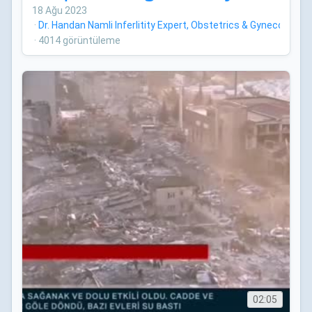
18 Ağu 2023
·
Dr. Handan Namli Inferlitity Expert, Obstetrics & Gynecology
·
4014 görüntüleme
02:05