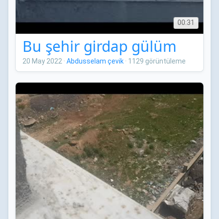
00:31
Bu şehir girdap gülüm
20 May 2022
·
Abdusselam çevik
·
1129 görüntüleme