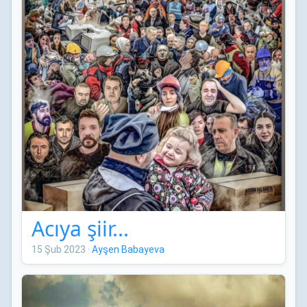
Acıya şiir...
15 Şub 2023
·
Ayşen Babayeva