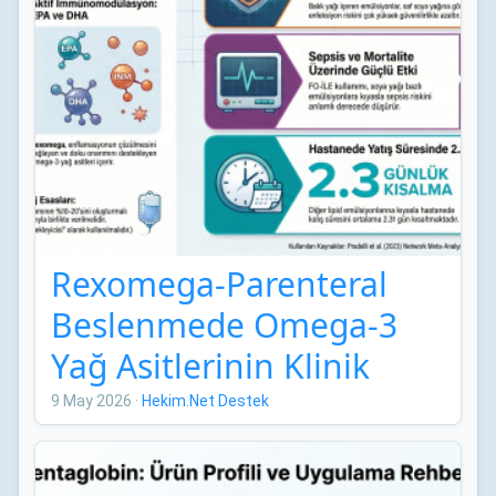
Rexomega-Parenteral
Beslenmede Omega-3
Yağ Asitlerinin Klinik
Etkileri: Network Meta-
9 May 2026
·
Hekim.Net Destek
Analizi