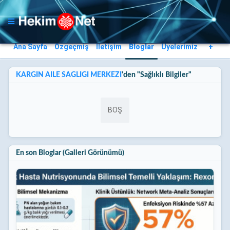
Ana Sayfa
Özgeçmiş
İletişim
Bloglar
Üyelerimiz
+
KARGIN AİLE SAĞLIĞI MERKEZİ
'den "Sağlıklı Bilgiler"
BOŞ
En son Bloglar (Galleri Görünümü)