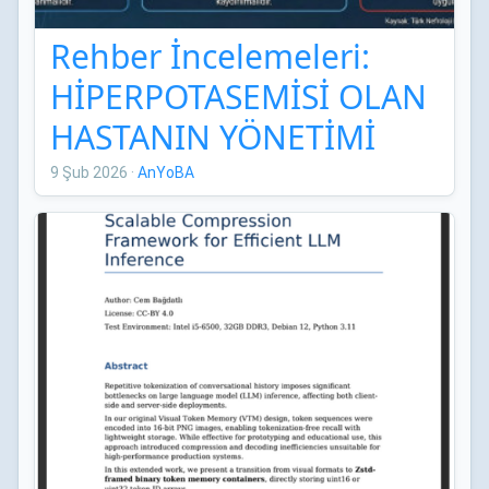
Rehber İncelemeleri:
HİPERPOTASEMİSİ OLAN
HASTANIN YÖNETİMİ
TÜRK NEFROLOJİ
9 Şub 2026
·
AnYoBA
DERNEĞİ UZMAN
GÖRÜŞÜ RAPORU