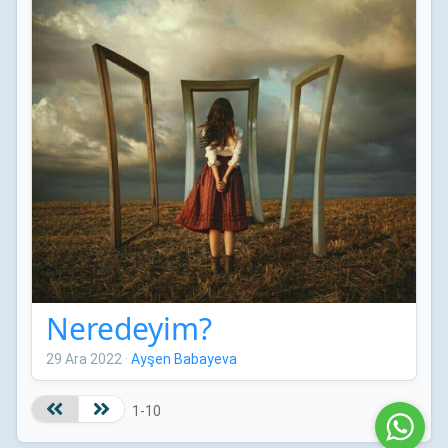
Neredeyim?
29 Ara 2022
·
Ayşen Babayeva
1-10