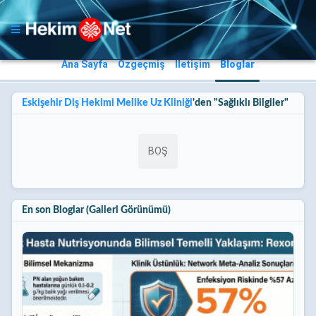
Ana Sayfa
Özgeçmiş
İletişim
Bloglar
Eskişehir Diş Hekimi Melike Uz Kliniği
'den "Sağlıklı Bilgiler"
BOŞ
En son Bloglar (Galleri Görünümü)