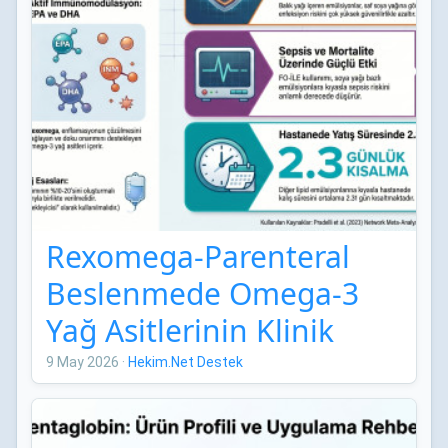
Rexomega-Parenteral
Beslenmede Omega-3
Yağ Asitlerinin Klinik
Etkileri: Network Meta-
9 May 2026
·
Hekim.Net Destek
Analizi