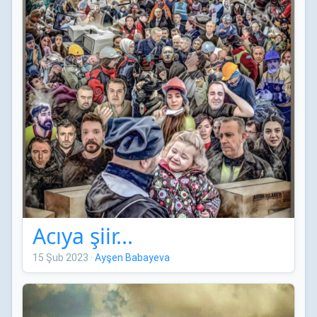
Acıya şiir...
15 Şub 2023
·
Ayşen Babayeva