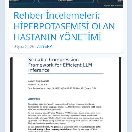
Rehber İncelemeleri:
HİPERPOTASEMİSİ OLAN
HASTANIN YÖNETİMİ
TÜRK NEFROLOJİ
9 Şub 2026
·
AnYoBA
DERNEĞİ UZMAN
GÖRÜŞÜ RAPORU