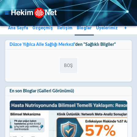
Ana Sayfa
Özgeçmiş
İletişim
Bloglar
Üyelerimiz
+
Düzce Yığılca Aile Sağlığı Merkezi
'den "Sağlıklı Bilgiler"
BOŞ
En son Bloglar (Galleri Görünümü)