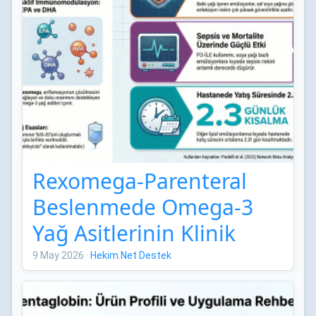
Rexomega-Parenteral
Beslenmede Omega-3
Yağ Asitlerinin Klinik
Etkileri: Network Meta-
9 May 2026
·
Hekim.Net Destek
Analizi