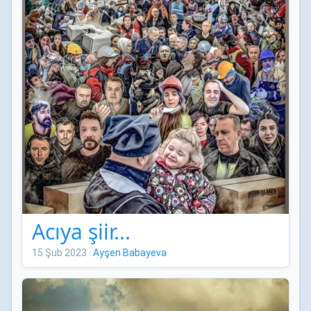
Acıya şiir...
15 Şub 2023
·
Ayşen Babayeva