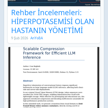
Rehber İncelemeleri:
HİPERPOTASEMİSİ OLAN
HASTANIN YÖNETİMİ
TÜRK NEFROLOJİ
9 Şub 2026
·
AnYoBA
DERNEĞİ UZMAN
GÖRÜŞÜ RAPORU