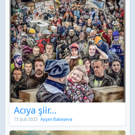
Acıya şiir...
15 Şub 2023
·
Ayşen Babayeva