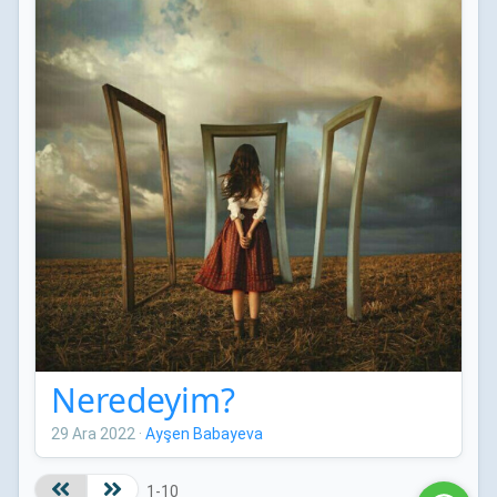
Neredeyim?
29 Ara 2022
·
Ayşen Babayeva
1-10