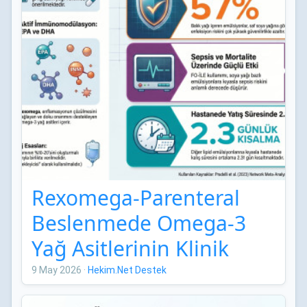
Rexomega-Parenteral
Beslenmede Omega-3
Yağ Asitlerinin Klinik
Etkileri: Network Meta-
9 May 2026
·
Hekim.Net Destek
Analizi