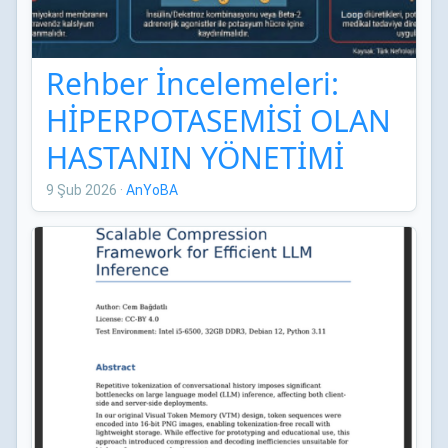
Rehber İncelemeleri:
HİPERPOTASEMİSİ OLAN
HASTANIN YÖNETİMİ
TÜRK NEFROLOJİ
9 Şub 2026
·
AnYoBA
DERNEĞİ UZMAN
GÖRÜŞÜ RAPORU