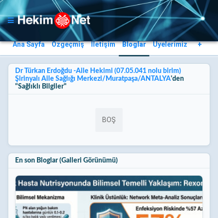
Ana Sayfa
Özgeçmiş
İletişim
Bloglar
Üyelerimiz
+
Dr Türkan Erdoğdu -Aile Hekimi (07.05.041 nolu birim) 
Şirinyalı Aile Sağlığı Merkezi/Muratpaşa/ANTALYA
'den 
"Sağlıklı Bilgiler"
BOŞ
En son Bloglar (Galleri Görünümü)