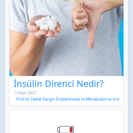
İnsülin Direnci Nedir?
13 Kas 2021
·
Prof.Dr. Haluk Sargın-Endokrinoloji ve Metabolizma-istanbul