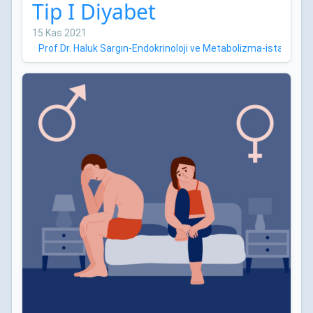
Tip I Diyabet
15 Kas 2021
·
Prof.Dr. Haluk Sargın-Endokrinoloji ve Metabolizma-istanbul