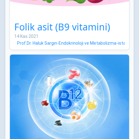
Folik asit (B9 vitamini)
14 Kas 2021
·
Prof.Dr. Haluk Sargın-Endokrinoloji ve Metabolizma-istanbul