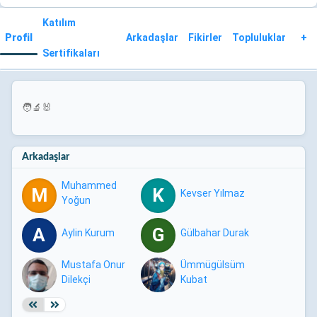
Katılım
Profil
Arkadaşlar
Fikirler
Topluluklar
+
Sertifikaları
🧑‍🔬🐰
Arkadaşlar
Muhammed
M
K
Kevser Yılmaz
Yoğun
A
G
Aylin Kurum
Gülbahar Durak
Mustafa Onur
Ümmügülsüm
Dilekçi
Kubat