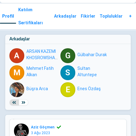
Katılım
Profil
Arkadaşlar
Fikirler
Topluluklar
+
Sertifikaları
Arkadaşlar
ARSAN KAZEMI
A
G
Gülbahar Durak
KHOSROWSHAHI
Mehmet Fatih
Sultan
M
S
Alkan
Altuntepe
E
Büşra Arca
Enes Özdaş
Aziz Göçmen
3 Ağu 2023