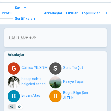
Katılım
Profil
Arkadaşlar
Fikirler
Topluluklar
+
Sertifikaları
🇪‍🇬
-
🇹‍🇷
,
☔
❄,
🌹
Arkadaşlar
G
S
Gülnisa YILDIRIM
Sena Torğut
DR Ali Can
Gündüz (Bu
hesap sahte
Raziye Taşar
belgeleri sebebi
ile
Büşra Bilge Şen
B
engellenmiştir)
B
Bircan Ataş
ALTUN