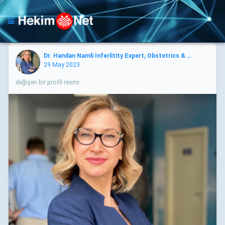
Dr. Handan Namli Inferlitity Expert, Obstetrics & Gynecolo
29 May 2023
değişen bir profil resmi