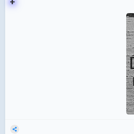
+
Oteller niçin 7 gece
Ejderha neden 7 başlı
Mevlana’nın öğüdü neden 7
Peki
Gökyüzü neden 7 kat
Yeryüzü neden 7 kat
Cehennem neden 7 kapı
Hafta niçin 7 gün
Gökkuşağı neden 7 renk
Peki dinde;
Eski ilk dinlerde 7 neden kutsal
Haa bi de şunlar var..
Hristiyanlık ve Müslümanlıkta uyurlar neden (Ashab-ı Kehf) 7
Yahudilikte kutsal şamdan neden 7 mum
Kabe’de tavaf niçin 7
Merve safa arası niçin 7
Şeytana atılan taş niçin 7
Kuran’ın kapısı kabul edilen Fatiha’nın ayet sayısı neden 7
Neden 7 düvele meydan okuruz