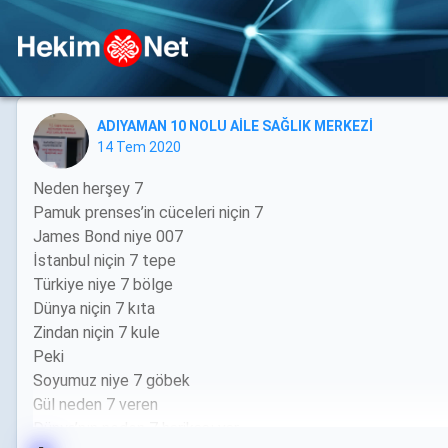
ADIYAMAN 10 NOLU AİLE SAĞLIK MERKEZİ
14 Tem 2020
Neden herşey 7
Pamuk prenses’in cüceleri niçin 7
James Bond niye 007
İstanbul niçin 7 tepe
Türkiye niye 7 bölge
Dünya niçin 7 kıta
Zindan niçin 7 kule
Peki
Soyumuz niye 7 göbek
Gül neden 7 veren
Dünya’nın neden 7 harikası var..