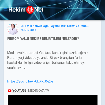
Dr. Fatih Kahvecioğlu- Aydın Fizik Tedavi ve Rehabilitasyon U
26 Nis 2019
FİBROMİYALJİ NEDİR? BELİRTİLERİ NELERDİR?
Medinova Hastanesi Youtube kanalı için hazırladığımız
Fibromiyalji videosu yayında. Birçok branştan farklı
hastalıklar ile ilgili videolar için bu kanalı takip etmeyi
unutmayın...
https://youtu.be/7CDXlcJ6Zbs