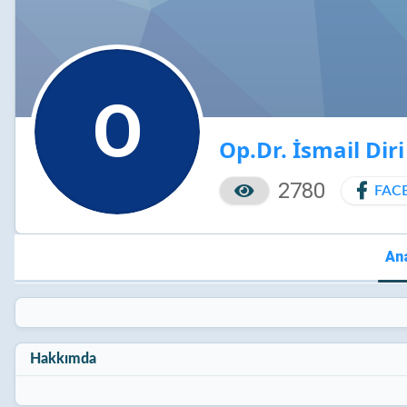
O
Op.Dr. İsmail Diri
2780
FAC
An
Hakkımda