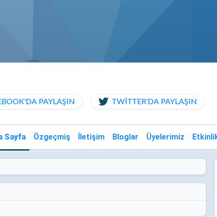
EBOOK'DA PAYLAŞIN
TWITTER'DA PAYLAŞIN
a Sayfa
Özgeçmiş
İletişim
Bloglar
Üyelerimiz
Etkinli