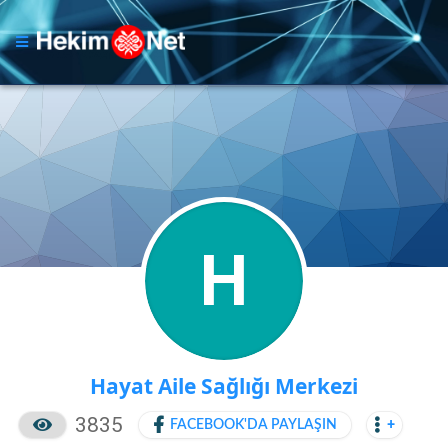
H
Hayat Aile Sağlığı Merkezi
3835
FACEBOOK'DA PAYLAŞIN
+