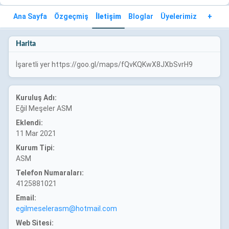
Ana Sayfa
Özgeçmiş
İletişim
Bloglar
Üyelerimiz
+
Harita
İşaretli yer https://goo.gl/maps/fQvKQKwX8JXbSvrH9
Kuruluş Adı:
Eğil Meşeler ASM
Eklendi:
11 Mar 2021
Kurum Tipi:
ASM
Telefon Numaraları:
4125881021
Email:
egilmeselerasm@hotmail.com
Web Sitesi: