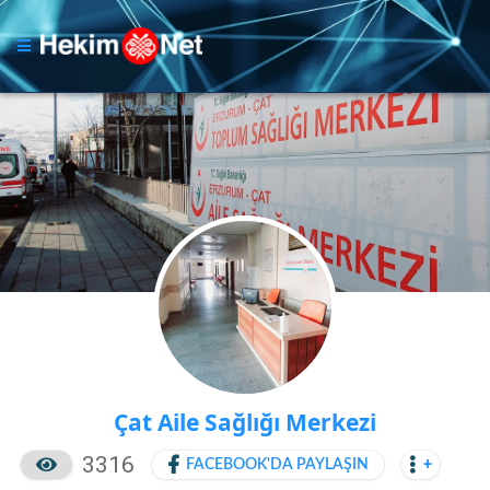
Çat Aile Sağlığı Merkezi
3316
FACEBOOK'DA PAYLAŞIN
+