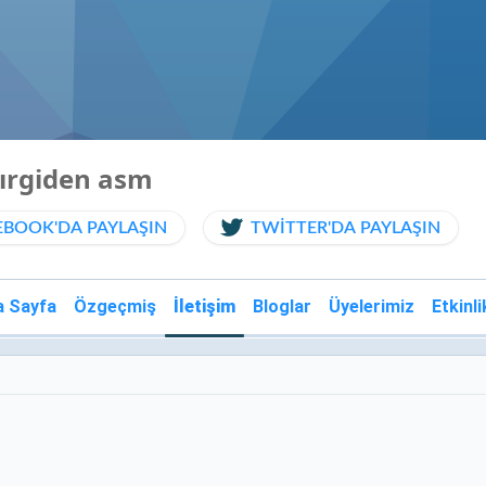
ğırgiden asm
EBOOK'DA PAYLAŞIN
TWITTER'DA PAYLAŞIN
a Sayfa
Özgeçmiş
İletişim
Bloglar
Üyelerimiz
Etkinli