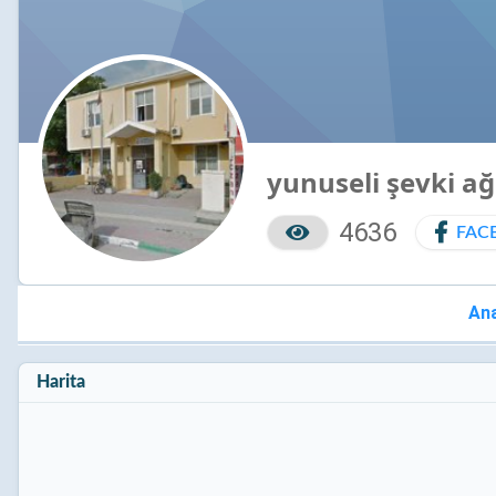
yunuseli şevki a
4636
FAC
An
Harita