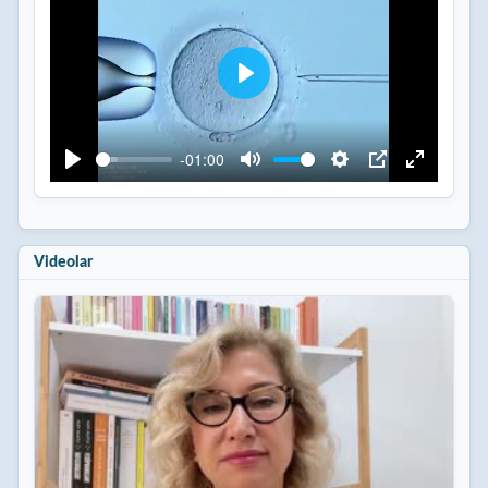
Play
-01:00
Play
Mute
Settings
PIP
Enter
fullscreen
Videolar