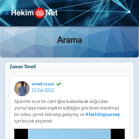
Arama
Zaman Tüneli
ismail tosun
23 Eyl 2022
Spermin ince bir cam iğne kullanılarak doğrudan
yumurtaya nasıl enjekte edildiğini gösteren inanılmaz
bir video, şimdi teknoloji gelişmiş ve
#
fertilityjourney
için birçok seçenek