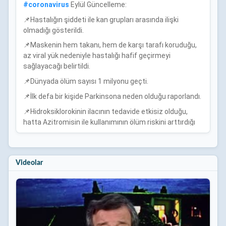
#
coronavirus
Eylül Güncelleme:
📌Hastalığın şiddeti ile kan grupları arasında ilişki
olmadığı gösterildi.
📌Maskenin hem takanı, hem de karşı tarafı koruduğu,
az viral yük nedeniyle hastalığı hafif geçirmeyi
sağlayacağı belirtildi.
📌Dünyada ölüm sayısı 1 milyonu geçti.
📌İlk defa bir kişide Parkinsona neden olduğu raporlandı.
📌Hidroksiklorokinin ilacının tedavide etkisiz olduğu,
hatta Azitromisin ile kullanımının ölüm riskini arttırdığı
bildirildi.
📌Sadece ağır hastalarda değil; hafif- asemptomatik
hastalarda da kalp hasarı bildirildi.
Videolar
📌Dünyada tüm sağlık çalışanlarında, savaş sonrası
gelişen ruhsal çöküntüden daha ağır travma yaşadığı
iddia ediliyor.
📌 İyileştikten hemen sonra ağır egzersiz yapmanın
sakıncalı olabileceği, miyokardit hastalarında ölüme