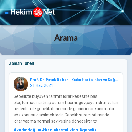
Arama
Zaman Tüneli
Prof. Dr. Petek Balkanlı Kadın Hastalıkları ve Doğum, Jineko
21 Haz 2021
Gebelikte büyüyen rahmin idrar kesesine bası
oluşturması, artmış serum hacmi, gevşeyen idrar yolları
nedenleri ile gebelik döneminde geçici idrar kaçırmalar
söz konusu olabilmektedir. Gebelik süreci bitiminde
idrar yapma normal seviyesine dönecektir 🌸
#
kadındoğum
#
kadınhastalıkları
#
gebelik