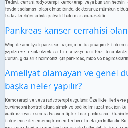
Tedavi; cerrahi, radyoterapi, kemoterapi veya bunların hepsini i
fayda sağlaması olası olmadığında, doktorunuz mümkün olduğun
tedaviler diğer adıyla palyatif bakımlar önerecektir.
Pankreas kanser cerrahisi olan
Whipple ameliyatı pankreas başını, ince bağırsağın ilk bölümünü,
yapılan ve teknik olarak zor bir operasyondur. Bazı durumlarda, 
Cerrah, gıdaları sindirmeniz için pankreas, mide ve bağırsakların ge
Ameliyat olamayan ve genel 
başka neler yapılır?
Kemoterapi ve veya radyoterapi uygulanır. Özellikle, İleri evre
büyümesini kontrol altına almak ve sağ kalımı uzatmak için ku
verilmesi yani kemoradyasyon tipik olarak pankreasın ötesindek
bölgelerine ilerlememiş kanseri tedavi etmek için kullanılır.
yardımcı olmak için ameliyat öncesinde kullanılabilir. Bazen pa