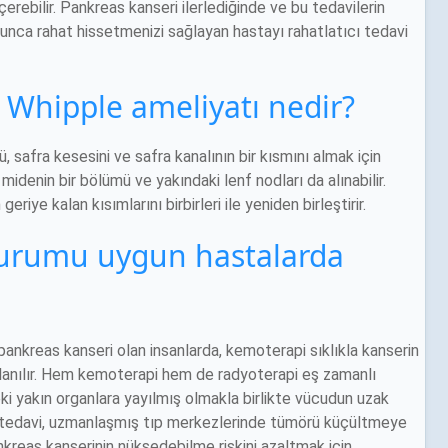
çerebilir. Pankreas kanseri ilerlediğinde ve bu tedavilerin
ca rahat hissetmenizi sağlayan hastayı rahatlatıcı tedavi
 Whipple ameliyatı nedir?
 safra kesesini ve safra kanalının bir kısmını almak için
midenin bir bölümü ve yakındaki lenf nodları da alınabilir.
riye kalan kısımlarını birbirleri ile yeniden birleştirir.
durumu uygun hastalarda
 pankreas kanseri olan insanlarda, kemoterapi sıklıkla kanserin
llanılır. Hem kemoterapi hem de radyoterapi eş zamanlı
i yakın organlara yayılmış olmakla birlikte vücudun uzak
 Bu tedavi, uzmanlaşmış tıp merkezlerinde tümörü küçültmeye
nkreas kanserinin nüksedebilme riskini azaltmak için