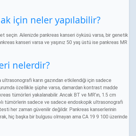
 için neler yapılabilir?
diyet seçin. Ailenizde pankreas kanseri öyküsü varsa, bir genetik
ankreas kanseri varsa ve yaşınız 50 yaş üstü ise pankreas MR
ri nelerdir?
 ultrasonografi karın gazından etkilendiği için sadece
Bu durumda özellikle şüphe varsa, damardan kontrast madde
reas tümörleri yakalanabilir. Ancak BT ve MR’ın, 1.5 cm
aplı tümörlerin sadece ve sadece endoskopik ultrasonografi
testi her zaman güvenilir değildir. Pankreas kanserlerinin
larak, hiç başka bir bulgusu olmayan ama CA 19 9 100 üzerinde