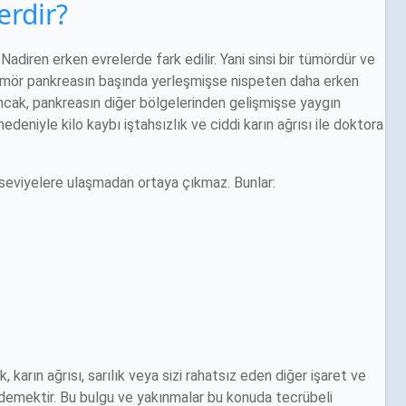
erdir?
Nadiren erken evrelerde fark edilir. Yani sinsi bir tümördür ve
r tümör pankreasın başında yerleşmişse nispeten daha erken
. Ancak, pankreasın diğer bölgelerinden gelişmişse yaygın
deniyle kilo kaybı iştahsızlık ve ciddi karın ağrısı ile doktora
ri seviyelere ulaşmadan ortaya çıkmaz. Bunlar:
 karın ağrısı, sarılık veya sizi rahatsız eden diğer işaret ve
uz demektir. Bu bulgu ve yakınmalar bu konuda tecrübeli