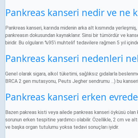
Pankreas kanseri nedir ve ne ka
Pankreas kanseri, karında midenin arka alt kısmında yerleşmiş
pankreasın dokusundan kaynaklanır. Sinsi bir tümördür ve kanser
biridir. Bu olguların %95’i muhtelif tedavilere rağmen 5 yıl için
Pankreas kanseri nedenleri nel
Genel olarak sigara, alkol tüketimi, sağlıksız gıdalarla beslen
BRCA 2 gen mutasyonu, Peuts Jegher sendrumu …) bu kanserin 
Pankreas kanseri erken evrede
Bazen pakreas kisti veya ailede pankreas kanseri öyküsü olan ki
sorunun erken tespitine yardımcı olabilir. Özellikle, 2 cm ve al
ve başka organ tutulumu yoksa tedavi sonuçları iyidir.