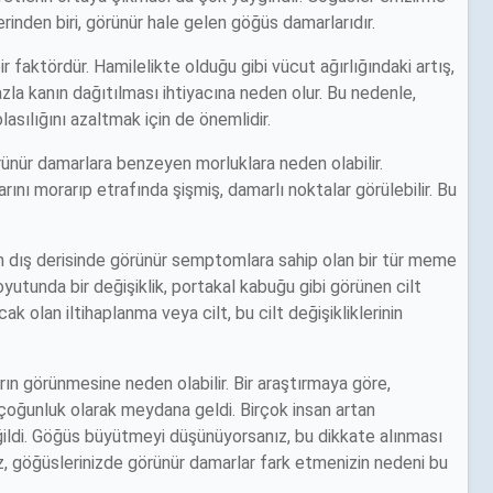
lerinden biri, görünür hale gelen göğüs damarlarıdır.
ir faktördür. Hamilelikte olduğu gibi vücut ağırlığındaki artış,
la kanın dağıtılması ihtiyacına neden olur. Bu nedenle,
lasılığını azaltmak için de önemlidir.
ünür damarlara benzeyen morluklara neden olabilir.
nı morarıp etrafında şişmiş, damarlı noktalar görülebilir. Bu
 dış derisinde görünür semptomlara sahip olan bir tür meme
boyutunda bir değişiklik, portakal kabuğu gibi görünen cilt
k olan iltihaplanma veya cilt, bu cilt değişikliklerinin
 görünmesine neden olabilir. Bir araştırmaya göre,
oğunluk olarak meydana geldi. Birçok insan artan
ğildi. Göğüs büyütmeyi düşünüyorsanız, bu dikkate alınması
z, göğüslerinizde görünür damarlar fark etmenizin nedeni bu