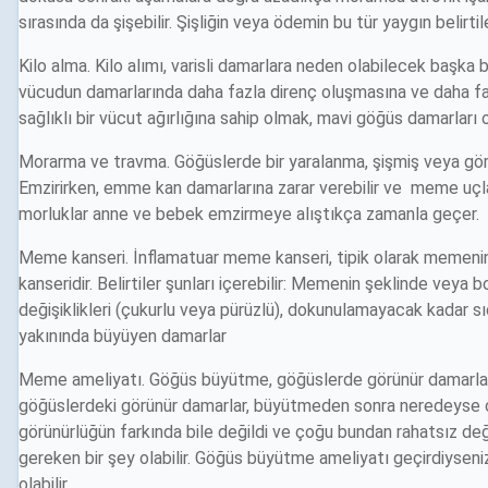
sırasında da şişebilir. Şişliğin veya ödemin bu tür yaygın belirti
Kilo alma. Kilo alımı, varisli damarlara neden olabilecek başka b
vücudun damarlarında daha fazla direnç oluşmasına ve daha faz
sağlıklı bir vücut ağırlığına sahip olmak, mavi göğüs damarları o
Morarma ve travma. Göğüslerde bir yaralanma, şişmiş veya gör
Emzirirken, emme kan damarlarına zarar verebilir ve meme uçları
morluklar anne ve bebek emzirmeye alıştıkça zamanla geçer.
Meme kanseri. İnflamatuar meme kanseri, tipik olarak memenin
kanseridir. Belirtiler şunları içerebilir: Memenin şeklinde veya 
değişiklikleri (çukurlu veya pürüzlü), dokunulamayacak kadar sıca
yakınında büyüyen damarlar
Meme ameliyatı. Göğüs büyütme, göğüslerde görünür damarların
göğüslerdeki görünür damarlar, büyütmeden sonra neredeyse ç
görünürlüğün farkında bile değildi ve çoğu bundan rahatsız de
gereken bir şey olabilir. Göğüs büyütme ameliyatı geçirdiyseni
olabilir.