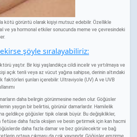
ötü görüntü olarak kişiyi mutsuz edebilir. Özellikle
sal ve ya hormonal etkiler sonucunda meme ve çevresindeki
er.
irse şöyle sıralayabiliriz:
törü yaştır. Bir kişi yaşlandıkça cildi incelir ve yırtılmaya ve
kişi açık tenli veya az vücut yağına sahipse, derinin altındaki
k faktörleri şunları içerebilir: Ultraviyole (UV) A ve UVB
ullanımı
amarların daha belirgin görünmesine neden olur. Göğüsler
demin yaygın bir belirtisi, görünür damarlardır. Hamilelik
 geldikçe göğüsler tipik olarak büyür. Bu değişiklikler,
fetüse daha fazla oksijen ve besin getirmek için kan hacmi
da göğüslerde daha fazla damar ve bez görülecektir ve bağ
etlerin ortaya çıkması da çok yaygındır. Göğüsler emzirme