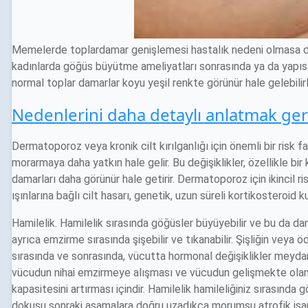
Memelerde toplardamar genişlemesi hastalık nedeni olmasa da k
kadınlarda göğüs büyütme ameliyatları sonrasında ya da yapı
normal toplar damarlar koyu yeşil renkte görünür hale gelebilirl
Nedenlerini daha detaylı anlatmak gerek
Dermatoporoz veya kronik cilt kırılganlığı için önemli bir risk fak
morarmaya daha yatkın hale gelir. Bu değişiklikler, özellikle bir 
damarları daha görünür hale getirir. Dermatoporoz için ikincil ris
ışınlarına bağlı cilt hasarı, genetik, uzun süreli kortikosteroid k
Hamilelik. Hamilelik sırasında göğüsler büyüyebilir ve bu da d
ayrıca emzirme sırasında şişebilir ve tıkanabilir. Şişliğin veya ö
sırasında ve sonrasında, vücutta hormonal değişiklikler meydana
vücudun nihai emzirmeye alışması ve vücudun gelişmekte olan 
kapasitesini artırması içindir. Hamilelik hamileliğiniz sırasın
dokusu sonraki aşamalara doğru uzadıkça morumsu atrofik işar