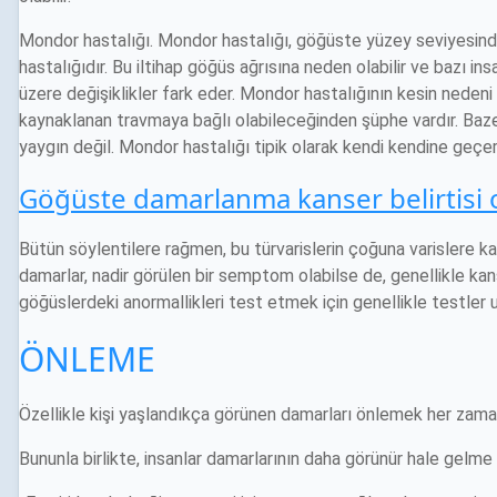
Mondor hastalığı. Mondor hastalığı, göğüste yüzey seviyesind
hastalığıdır. Bu iltihap göğüs ağrısına neden olabilir ve bazı in
üzere değişiklikler fark eder. Mondor hastalığının kesin neden
kaynaklanan travmaya bağlı olabileceğinden şüphe vardır. Baz
yaygın değil. Mondor hastalığı tipik olarak kendi kendine geçer
Göğüste damarlanma kanser belirtisi o
Bütün söylentilere rağmen, bu türvarislerin çoğuna varislere k
damarlar, nadir görülen bir semptom olabilse de, genellikle kan
göğüslerdeki anormallikleri test etmek için genellikle testler u
ÖNLEME
Özellikle kişi yaşlandıkça görünen damarları önlemek her zam
Bununla birlikte, insanlar damarlarının daha görünür hale gelme ol