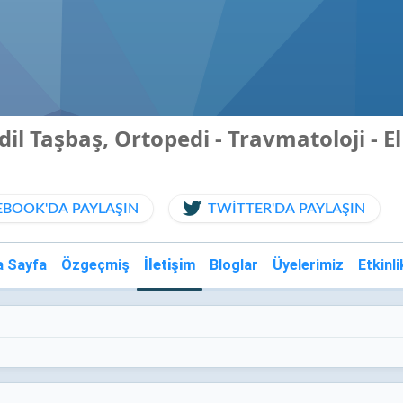
dil Taşbaş, Ortopedi - Travmatoloji - E
EBOOK'DA PAYLAŞIN
TWITTER'DA PAYLAŞIN
a Sayfa
Özgeçmiş
İletişim
Bloglar
Üyelerimiz
Etkinli