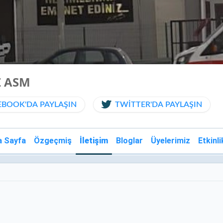
Z ASM
EBOOK'DA PAYLAŞIN
TWITTER'DA PAYLAŞIN
a Sayfa
Özgeçmiş
İletişim
Bloglar
Üyelerimiz
Etkinli