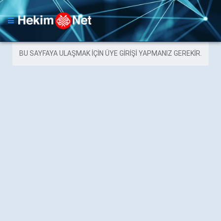
BU SAYFAYA ULAŞMAK IÇIN ÜYE GIRIŞI YAPMANIZ GEREKIR.