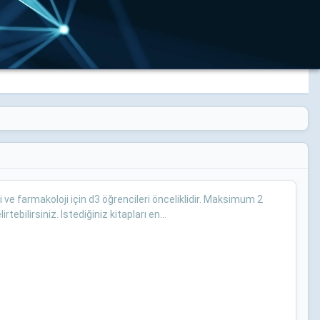
ji ve farmakoloji için d3 öğrencileri önceliklidir. Maksimum 2
tebilirsiniz. İstediğiniz kitapları en...