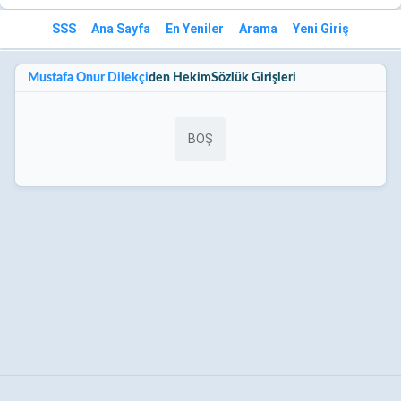
SSS
Ana Sayfa
En Yeniler
Arama
Yeni Giriş
Mustafa Onur Dilekçi
den HekimSözlük Girişleri
BOŞ