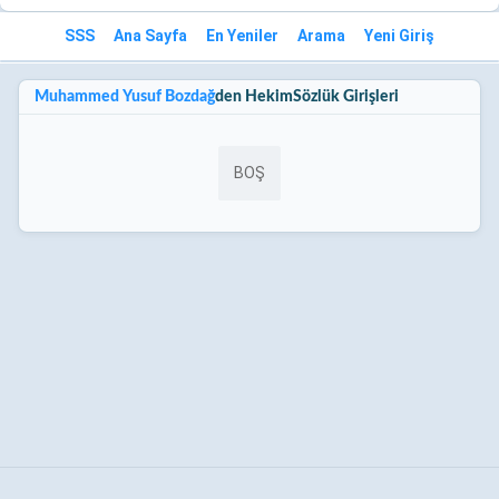
SSS
Ana Sayfa
En Yeniler
Arama
Yeni Giriş
Muhammed Yusuf Bozdağ
den HekimSözlük Girişleri
BOŞ