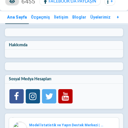
6455
FACEBOOK'DA PAYLAŞIN
+
Ana Sayfa
Özgeçmiş
İletişim
Bloglar
Üyelerimiz
+
Hakkımda
Sosyal Medya Hesapları
Model İstatistik ve Yayın Destek Merkezi | Tercüme ve Red