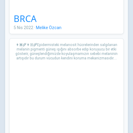
BRCA
5 Nis 2022
·
Melike Özcan
👩🏿‍🌾👩🏼‍🌾Epidermisteki melanosit hücrelerinden salgılanan
melanin pigmenti güneş ışığını absorbe edip koruyucu bir etki
gösterir, güneşlendiğimizde koyulaşmamızın sebebi melaninin
artışıdır bu durum vücudun kendini koruma mekanizmasıdır....