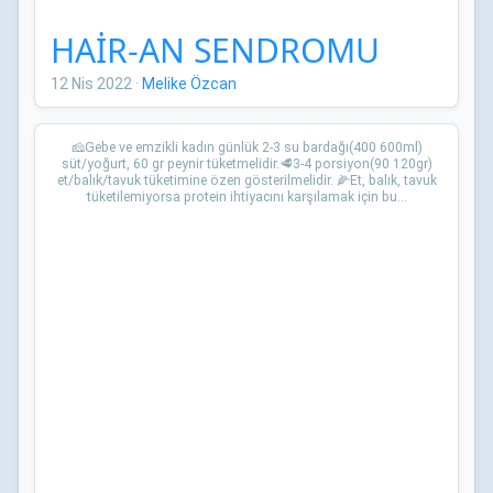
HAİR-AN SENDROMU
12 Nis 2022
·
Melike Özcan
🧀Gebe ve emzikli kadın günlük 2-3 su bardağı(400 600ml)
süt/yoğurt, 60 gr peynir tüketmelidir.🥩3-4 porsiyon(90 120gr)
et/balık/tavuk tüketimine özen gösterilmelidir. 🌽Et, balık, tavuk
tüketilemiyorsa protein ihtiyacını karşılamak için bu...