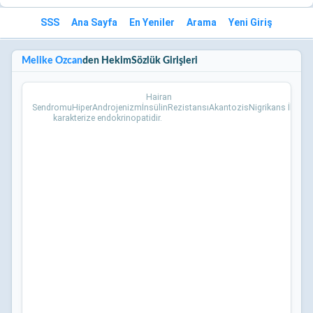
SSS
Ana Sayfa
En Yeniler
Arama
Yeni Giriş
Melike Özcan
den HekimSözlük Girişleri
Hairan
SendromuHiperAndrojenizmİnsülinRezistansıAkantozisNigrikans İle
karakterize endokrinopatidir.