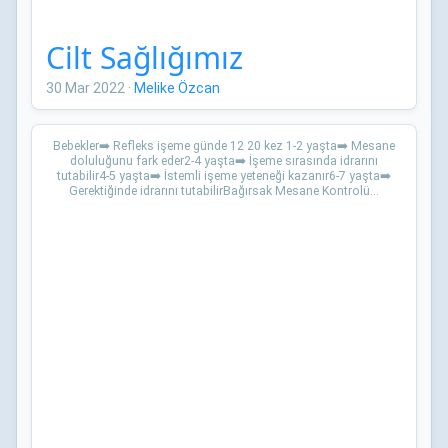
Cilt Sağlığımız
30 Mar 2022
·
Melike Özcan
Bebekler➡️ Refleks işeme günde 12 20 kez 1-2 yaşta➡️ Mesane
doluluğunu fark eder2-4 yaşta➡️ İşeme sırasında idrarını
tutabilir4-5 yaşta➡️ İstemli işeme yeteneği kazanır6-7 yaşta➡️
Gerektiğinde idrarını tutabilirBağırsak Mesane Kontrolü...