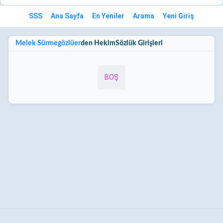
SSS
Ana Sayfa
En Yeniler
Arama
Yeni Giriş
Melek Sürmegözlüer
den HekimSözlük Girişleri
BOŞ