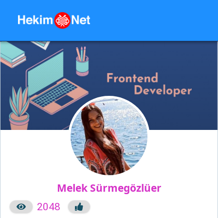
Melek Sürmegözlüer
2048