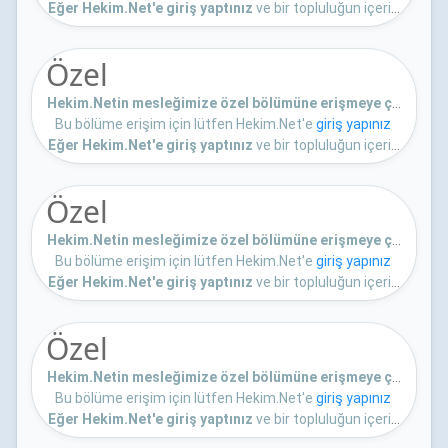
Eğer Hekim.Net'e giriş yaptınız
ve bir topluluğun içeriklerine u
Özel
Hekim.Netin mesleğimize özel bölümüne erişmeye çalıştınız
Bu bölüme erişim için lütfen Hekim.Net'e
giriş yapınız
Eğer Hekim.Net'e giriş yaptınız
ve bir topluluğun içeriklerine u
Özel
Hekim.Netin mesleğimize özel bölümüne erişmeye çalıştınız
Bu bölüme erişim için lütfen Hekim.Net'e
giriş yapınız
Eğer Hekim.Net'e giriş yaptınız
ve bir topluluğun içeriklerine u
Özel
Hekim.Netin mesleğimize özel bölümüne erişmeye çalıştınız
Bu bölüme erişim için lütfen Hekim.Net'e
giriş yapınız
Eğer Hekim.Net'e giriş yaptınız
ve bir topluluğun içeriklerine u