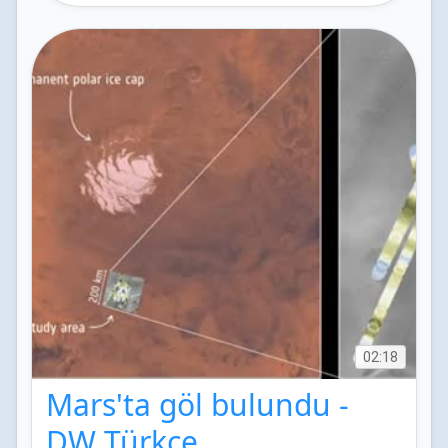
02:18
Mars'ta göl bulundu -
DW Türkçe