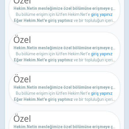
Özel
Hekim.Netin mesleğimize özel bölümüne erişmeye çalıştınız
Bu bölüme erişim için lütfen Hekim.Net'e
giriş yapınız
Eğer Hekim.Net'e giriş yaptınız
ve bir topluluğun içeriklerine u
Özel
Hekim.Netin mesleğimize özel bölümüne erişmeye çalıştınız
Bu bölüme erişim için lütfen Hekim.Net'e
giriş yapınız
Eğer Hekim.Net'e giriş yaptınız
ve bir topluluğun içeriklerine u
Özel
Hekim.Netin mesleğimize özel bölümüne erişmeye çalıştınız
Bu bölüme erişim için lütfen Hekim.Net'e
giriş yapınız
Eğer Hekim.Net'e giriş yaptınız
ve bir topluluğun içeriklerine u
Özel
Hekim.Netin mesleğimize özel bölümüne erişmeye çalıştınız