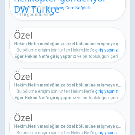
DW Türkçe
12 Ağu 2020
·
·
Kutalmış Cem Bağdatlı
·
1118 görüntüleme
Özel
Hekim.Netin mesleğimize özel bölümüne erişmeye çalıştınız
Bu bölüme erişim için lütfen Hekim.Net'e
giriş yapınız
Eğer Hekim.Net'e giriş yaptınız
ve bir topluluğun içeriklerine u
Özel
Hekim.Netin mesleğimize özel bölümüne erişmeye çalıştınız
Bu bölüme erişim için lütfen Hekim.Net'e
giriş yapınız
Eğer Hekim.Net'e giriş yaptınız
ve bir topluluğun içeriklerine u
Özel
Hekim.Netin mesleğimize özel bölümüne erişmeye çalıştınız
Bu bölüme erişim için lütfen Hekim.Net'e
giriş yapınız