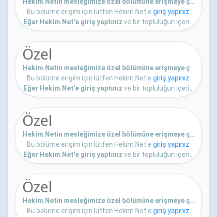
Hekim.Netin mesleğimize özel bölümüne erişmeye çalıştınız
Bu bölüme erişim için lütfen Hekim.Net'e
giriş yapınız
Eğer Hekim.Net'e giriş yaptınız
ve bir topluluğun içeriklerine u
Özel
Hekim.Netin mesleğimize özel bölümüne erişmeye çalıştınız
Bu bölüme erişim için lütfen Hekim.Net'e
giriş yapınız
Eğer Hekim.Net'e giriş yaptınız
ve bir topluluğun içeriklerine u
Özel
Hekim.Netin mesleğimize özel bölümüne erişmeye çalıştınız
Bu bölüme erişim için lütfen Hekim.Net'e
giriş yapınız
Eğer Hekim.Net'e giriş yaptınız
ve bir topluluğun içeriklerine u
Özel
Hekim.Netin mesleğimize özel bölümüne erişmeye çalıştınız
Bu bölüme erişim için lütfen Hekim.Net'e
giriş yapınız