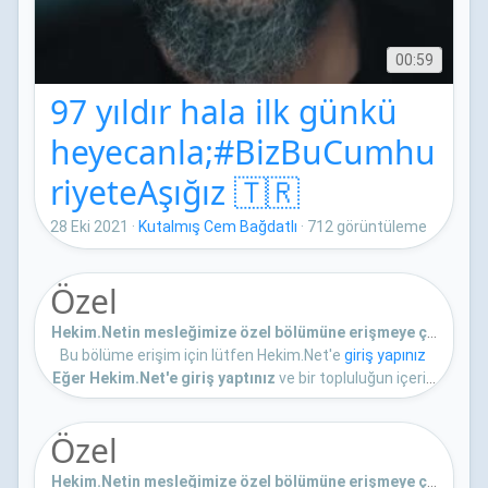
00:59
97 yıldır hala ilk günkü
heyecanla;#BizBuCumhu
riyeteAşığız 🇹🇷
28 Eki 2021
·
Kutalmış Cem Bağdatlı
·
712 görüntüleme
Özel
Hekim.Netin mesleğimize özel bölümüne erişmeye çalıştınız
Bu bölüme erişim için lütfen Hekim.Net'e
giriş yapınız
Eğer Hekim.Net'e giriş yaptınız
ve bir topluluğun içeriklerine u
Özel
Hekim.Netin mesleğimize özel bölümüne erişmeye çalıştınız