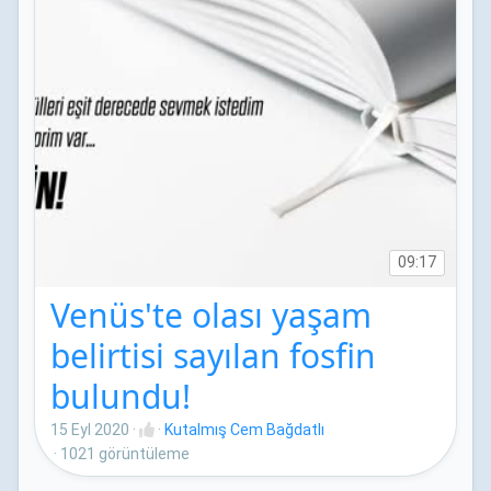
09:17
Venüs'te olası yaşam
belirtisi sayılan fosfin
bulundu!
15 Eyl 2020
·
·
Kutalmış Cem Bağdatlı
·
1021 görüntüleme