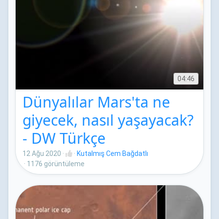
04:46
Dünyalılar Mars'ta ne
giyecek, nasıl yaşayacak?
- DW Türkçe
12 Ağu 2020
·
·
Kutalmış Cem Bağdatlı
·
1176 görüntüleme