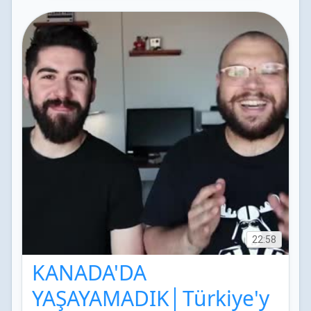
22:58
KANADA'DA
YAŞAYAMADIK│Türkiye'y