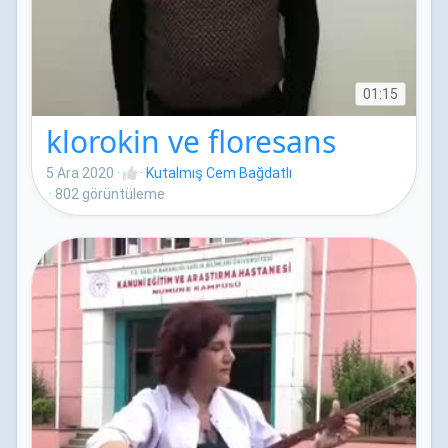
01:15
klorokin ve floresans
5 Ara 2020
·
·
Kutalmış Cem Bağdatlı
·
802 görüntüleme