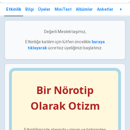
Etkinlik
Bilgi
Üyeler
MiniTest
Albümler
Anketler
+
Değerli Meslektaşımız,
Etkinliğe katılım için lütfen öncelikle
buraya
tıklayarak
ücretsiz üyeliğinizi başlatınız.
Bir Nörotip
Olarak Otizm
Etkinliğimizde alanında uzman ve birbirinden