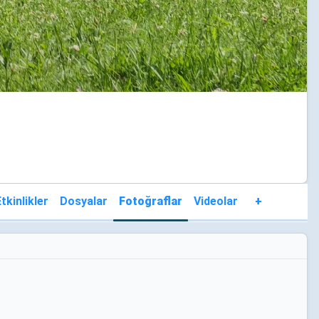
tkinlikler
Dosyalar
Fotoğraflar
Videolar
+