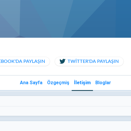
EBOOK'DA PAYLAŞIN
TWITTER'DA PAYLAŞIN
Ana Sayfa
Özgeçmiş
İletişim
Bloglar