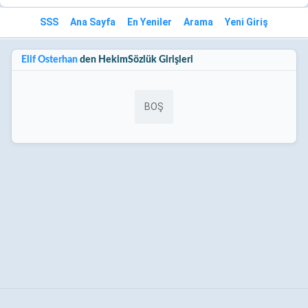
SSS
Ana Sayfa
En Yeniler
Arama
Yeni Giriş
Elif Österhan 
den HekimSözlük Girişleri
BOŞ