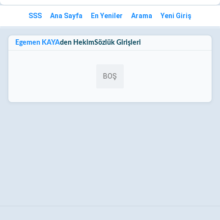
SSS
Ana Sayfa
En Yeniler
Arama
Yeni Giriş
Egemen KAYA
den HekimSözlük Girişleri
BOŞ