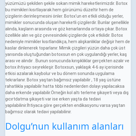
yüzümüzü şekilden şekile sokan mimik hareketlerimizdir. Botox
bu mimikleri kısıtlayarak hem görünümü düzeltir hem de
çizgilerin derinleşmesini önler. Botox'un en etkili olduğu yerler,
mimikler sonucunda oluşan hareketli çizgilerdir. Bunlar genellikle
alında, kaşların arasında ve göz kenarlarında ortaya çıkar. Botox
özellikle alın ve göz çevresindeki çizgilerde çok etkilidir. Botox
nedeniyle mimikler kısıtlandıkça, hem alışkanlıklar değişir hem de
kaslar dinlenerek toparlanır. Mimik çizgileri yüzün daha çok üst
yarısında oluştuğundan botoxsun en çok uygulandığı yerler, kaş
arası ve alındır . Bunun sonucunda kırışıklıklar gerçekten azalır ve
botox ihtiyacı seyrekleşir. Botoxsun, yaklaşık 4-6 ay içerisinde
etkisi azalarak kaybolur ve bu dönem sonunda uygulama
tekrarlanır. Botox yaştan bağımsız yapılabilir , 18 yaş üstüne
rahatlıkla yapılabilir hatta tıbbi nedenlerden dolayı yapılacaksa
daha erkende yapılabilir.Örneğin kol altı terleme şikayeti veya dış
gıcırtdatma şikayeti var ise erken yaşta da tedavi
yapılabilinir.İhtiyaca göre gerçekten endikasyonu varsa yaştan
bağımsız olarak tedavi yapılabilinir.
Dolgu’nun kullanım alanları