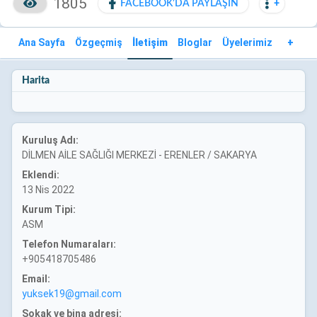
1805
FACEBOOK'DA PAYLAŞIN
+
Ana Sayfa
Özgeçmiş
İletişim
Bloglar
Üyelerimiz
+
Harita
Kuruluş Adı:
DİLMEN AİLE SAĞLIĞI MERKEZİ - ERENLER / SAKARYA
Eklendi:
13 Nis 2022
Kurum Tipi:
ASM
Telefon Numaraları:
+905418705486
Email:
yuksek19@gmail.com
Sokak ve bina adresi: