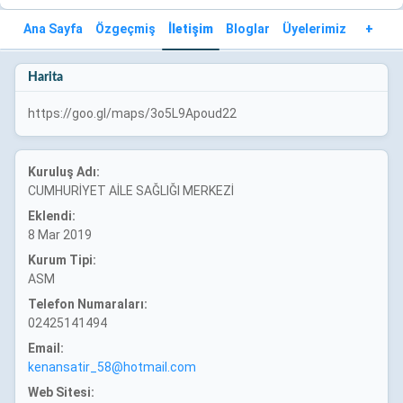
Ana Sayfa
Özgeçmiş
İletişim
Bloglar
Üyelerimiz
+
Harita
https://goo.gl/maps/3o5L9Apoud22
Kuruluş Adı:
CUMHURİYET AİLE SAĞLIĞI MERKEZİ
Eklendi:
8 Mar 2019
Kurum Tipi:
ASM
Telefon Numaraları:
02425141494
Email:
kenansatir_58@hotmail.com
Web Sitesi: