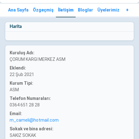
Ana Sayfa
Özgeçmiş
İletişim
Bloglar
Üyelerimiz
+
Harita
Kuruluş Adı:
ÇORUM KARGI MERKEZ ASM
Eklendi:
22 Şub 2021
Kurum Tipi:
ASM
Telefon Numaraları:
0364 651 28 28
Email:
m_cameli@hotmail.com
Sokak ve bina adresi:
SAKIZ SOKAK