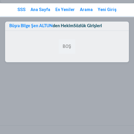
SSS
Ana Sayfa
En Yeniler
Arama
Yeni Giriş
Büşra Bilge Şen ALTUN
den HekimSözlük Girişleri
BOŞ