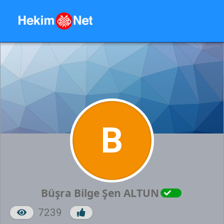
B
Büşra Bilge Şen ALTUN
7239