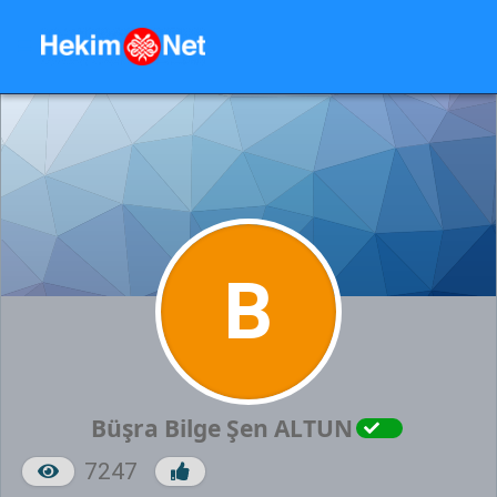
B
Büşra Bilge Şen ALTUN
7247