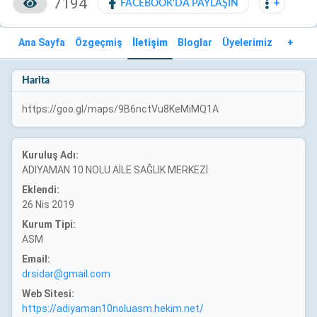
7194
FACEBOOK'DA PAYLAŞIN
+
Ana Sayfa
Özgeçmiş
İletişim
Bloglar
Üyelerimiz
+
Harita
https://goo.gl/maps/9B6nctVu8KeMiMQ1A
Kuruluş Adı:
ADIYAMAN 10 NOLU AİLE SAĞLIK MERKEZİ
Eklendi:
26 Nis 2019
Kurum Tipi:
ASM
Email:
drsidar@gmail.com
Web Sitesi:
https://adiyaman10noluasm.hekim.net/